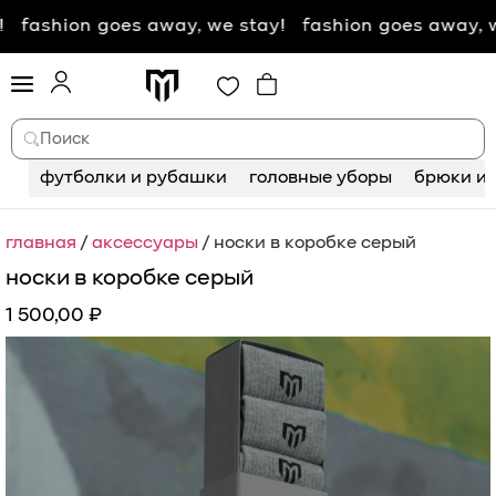
 fashion goes away, we stay! fashion goes away, we
Поиск
футболки и рубашки
головные уборы
брюки и 
главная
/
аксессуары
/ носки в коробке серый
носки в коробке серый
1 500,00
₽