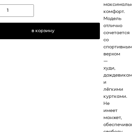
максималь
комфорт.
Модель
отлично
в корзину
сочетается
со
спортивны
верхом
—
худи,
дождевика
и
лёгкими
куртками.
Не
имеет
манжет,
обеспечива
свободу