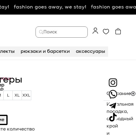
fashion goes away, we stay! fashion goes away, we
Поиск
лекты
рюкзаки и барсетки
аксессуары
геры
рюки
ер
₽
джоггеры
Описание
M
L
XL
XXL
M
L
XL
XXL
Идеальная
посадка,
свободный
ме
крой
те количество
и