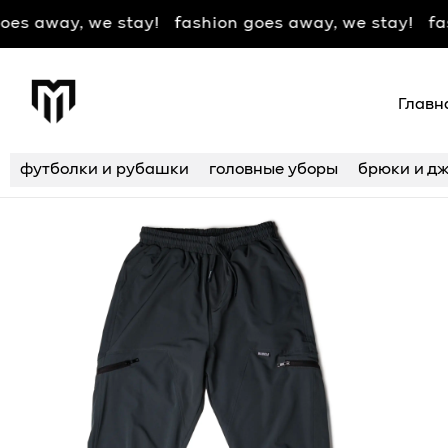
way, we stay! fashion goes away, we stay! fashion
Главн
футболки и рубашки
головные уборы
брюки и дж