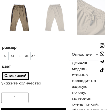
размер
Описание
S
M
L
XL
XXL
S
M
L
XL
XXL
Данная
цвет
модель
отлично
Оливковый
подходит на
укажите количество
жаркую
погоду,
материал
очень тонкий,