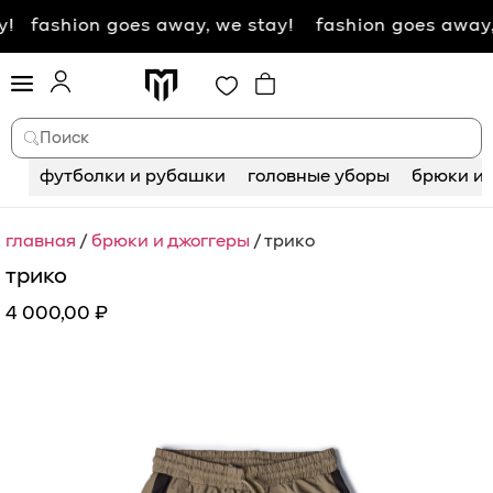
hion goes away, we stay!
fashion goes away, we st
Поиск
футболки и рубашки
головные уборы
брюки и 
главная
/
брюки и джоггеры
/ трико
трико
4 000,00
₽