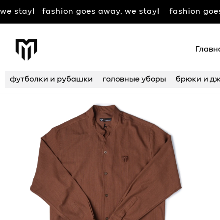
 fashion goes away, we stay!
fashion goes away, w
Главн
футболки и рубашки
головные уборы
брюки и дж