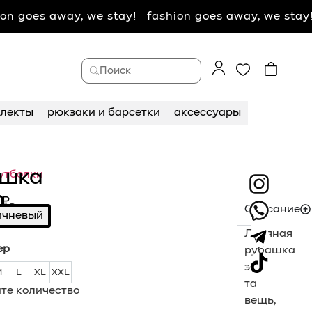
way, we stay! fashion goes away, we stay!
Поиск
лекты
рюкзаки и барсетки
аксессуары
ашка
утболки
n
0
₽
рубашка
Описание
ичневый
Льняная
ер
рубашка
это
M
L
XL
XXL
M
L
XL
XXL
та
те количество
вещь,