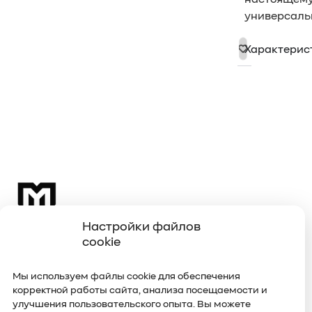
универсаль
Характерис
Настройки файлов
Wahhid — это уникальный бренд,
cookie
специализирующийся на пошиве одежды
мирового уровня. В нашем магазине
Мы используем файлы cookie для обеспечения
представлен широкий ассортимент
корректной работы сайта, анализа посещаемости и
улучшения пользовательского опыта. Вы можете
стильной и качественной одежды,