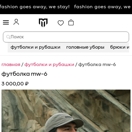
on goes away, we stay! fashion goes away, we stay
Поиск
футболки и рубашки
головные уборы
брюки и 
главная
/
футболки и рубашки
/ футболка mw-6
футболка mw-6
3 000,00
₽