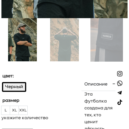
цвет:
Описание
Черный
Эта
размер
футболка
создана для
L
XL
XXL
L
XL
XXL
тех, кто
укажите количество
ценит
лёгкость,