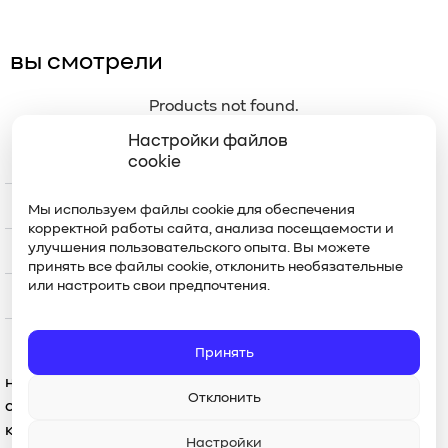
вы смотрели
Products not found.
Настройки файлов
меню
cookie
каталог
Мы используем файлы cookie для обеспечения
корректной работы сайта, анализа посещаемости и
улучшения пользовательского опыта. Вы можете
контакты
принять все файлы cookie, отклонить необязательные
или настроить свои предпочтения.
уход
Принять
наш магазин предлагает разнообразие
Отклонить
спортивной и классической одежды,
которая подчеркнет вашу уникальность
Настройки