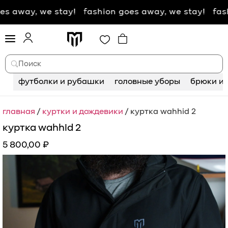
ay, we stay! fashion goes away, we stay! fashion g
Поиск
футболки и рубашки
головные уборы
брюки и 
главная
/
куртки и дождевики
/ куртка wahhid 2
куртка wahhid 2
5 800,00
₽