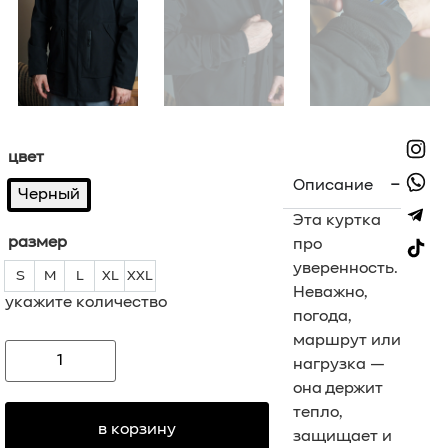
цвет
Описание
Черный
Эта куртка
размер
про
уверенность.
S
M
L
XL
XXL
S
M
L
XL
XXL
Неважно,
укажите количество
погода,
маршрут или
нагрузка —
она держит
тепло,
в корзину
защищает и