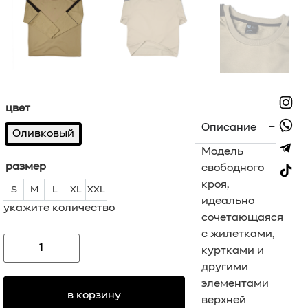
цвет
Описание
Оливковый
Модель
размер
свободного
кроя,
S
M
L
XL
XXL
S
M
L
XL
XXL
идеально
укажите количество
сочетающаяся
с жилетками,
куртками и
другими
элементами
в корзину
верхней