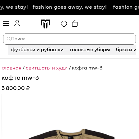
tay! fashion goes away, we stay!
fashion goes awa
Поиск
футболки и рубашки
головные уборы
брюки и 
главная
/
свитшоты и худи
/ кофта mw-3
кофта mw-3
3 800,00
₽