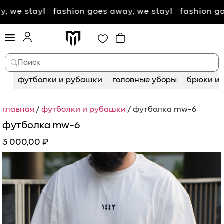
tay! fashion goes away, we stay! fashion goes awa
Поиск
футболки и рубашки
головные уборы
брюки и 
главная
/
футболки и рубашки
/ футболка mw-6
футболка mw-6
3 000,00
₽