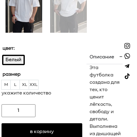
цвет:
Описание
Белый
Эта
размер
футболка
создана для
M
L
XL
XXL
M
L
XL
XXL
тех, кто
укажите количество
ценит
лёгкость,
свободу и
детали.
Выполнена
в корзину
из дышащей