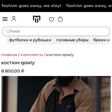
oes away, we stay!
fashion goes away, we stay! fa
Поиск
футболки и рубашки
головные уборы
брюки и 
главная
/
комплекты
/ костюм qawiy
костюм qawiy
8 800,00
₽