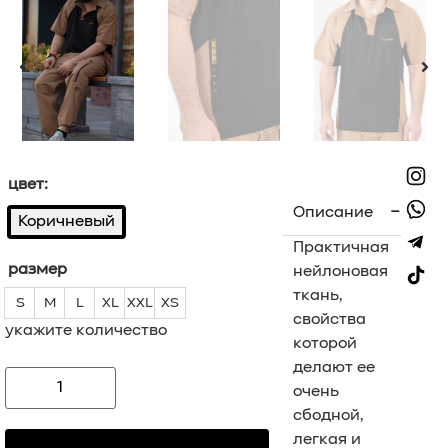
цвет:
Описание
Коричневый
Практичная
размер
нейлоновая
ткань,
S
M
L
XL
XXL
XS
S
M
L
XL
XXL
XS
свойства
укажите количество
которой
делают ее
очень
сбодной,
легкая и