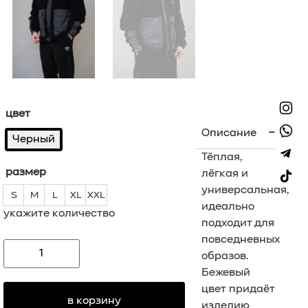
цвет
Описание
Черный
Тёплая,
размер
лёгкая и
универсальная,
S
M
L
XL
XXL
S
M
L
XL
XXL
идеально
укажите количество
подходит для
повседневных
образов.
Бежевый
цвет придаёт
в корзину
изделию