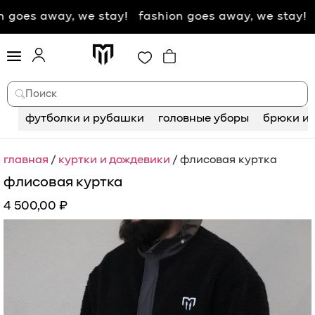
es away, we stay! fashion goes away, we stay! fas
Поиск
футболки и рубашки
головные уборы
брюки и 
главная
/
куртки и дождевики
/ флисовая куртка
флисовая куртка
4 500,00
₽